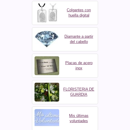
Colgantes con
huella digital
Diamante a partir
del cabello
Placas de acero
inox
FLORISTERIA DE
GUARDIA
Mis últimas
voluntades