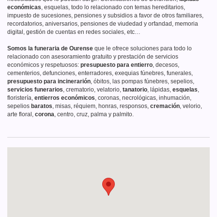
económicas
, esquelas, todo lo relacionado con temas hereditarios,
impuesto de sucesiones, pensiones y subsidios a favor de otros familiares,
recordatorios, aniversarios, pensiones de viudedad y orfandad, memoria
digital, gestión de cuentas en redes sociales, etc…
Somos la funeraria de Ourense
que le ofrece soluciones para todo lo
relacionado con asesoramiento gratuito y prestación de servicios
económicos y respetuosos:
presupuesto para entierro
, decesos,
cementerios, defunciones, enterradores, exequias fúnebres, funerales,
presupuesto para incinerarión
, óbitos, las pompas fúnebres, sepelios,
servicios funerarios
, crematorio, velatorio,
tanatorio
, lápidas,
esquelas
,
floristería,
entierros económicos
, coronas, necrológicas, inhumación,
sepelios
baratos
, misas, réquiem, honras, responsos,
cremación
, velorio,
arte floral,
corona
, centro, cruz, palma y palmito.