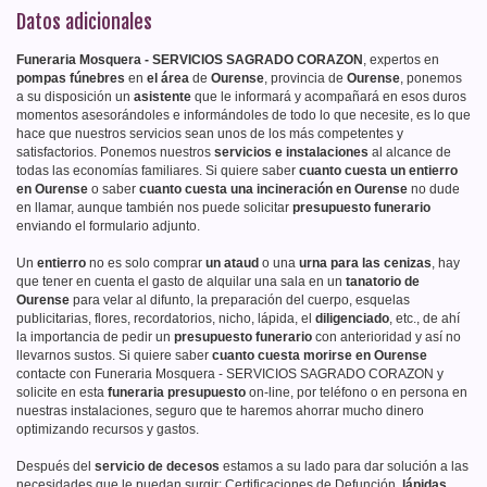
Datos adicionales
Funeraria Mosquera - SERVICIOS SAGRADO CORAZON
, expertos en
pompas fúnebres
en
el área
de
Ourense
, provincia de
Ourense
, ponemos
a su disposición un
asistente
que le informará y acompañará en esos duros
momentos asesorándoles e informándoles de todo lo que necesite, es lo que
hace que nuestros servicios sean unos de los más competentes y
satisfactorios. Ponemos nuestros
servicios e instalaciones
al alcance de
todas las economías familiares. Si quiere saber
cuanto cuesta un entierro
en Ourense
o saber
cuanto cuesta una incineración en Ourense
no dude
en llamar, aunque también nos puede solicitar
presupuesto funerario
enviando el formulario adjunto.
Un
entierro
no es solo comprar
un ataud
o una
urna para las cenizas
, hay
que tener en cuenta el gasto de alquilar una sala en un
tanatorio de
Ourense
para velar al difunto, la preparación del cuerpo, esquelas
publicitarias, flores, recordatorios, nicho, lápida, el
diligenciado
, etc., de ahí
la importancia de pedir un
presupuesto funerario
con anterioridad y así no
llevarnos sustos. Si quiere saber
cuanto cuesta morirse en Ourense
contacte con Funeraria Mosquera - SERVICIOS SAGRADO CORAZON y
solicite en esta
funeraria presupuesto
on-line, por teléfono o en persona en
nuestras instalaciones, seguro que te haremos ahorrar mucho dinero
optimizando recursos y gastos.
Después del
servicio de decesos
estamos a su lado para dar solución a las
necesidades que le puedan surgir: Certificaciones de Defunción,
lápidas